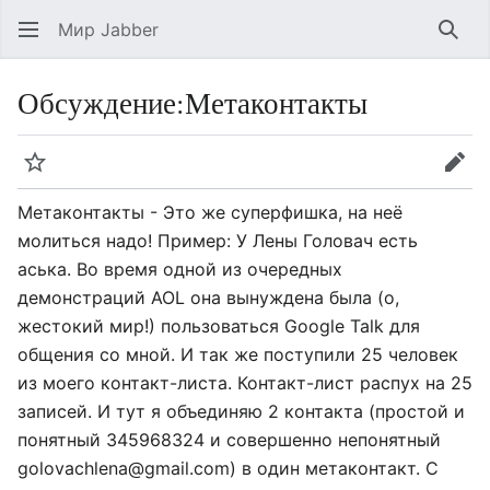
Мир Jabber
Най
Обсуждение
:
Метаконтакты
Следить
Пра
Метаконтакты - Это же суперфишка, на неё
молиться надо! Пример: У Лены Головач есть
аська. Во время одной из очередных
демонстраций AOL она вынуждена была (о,
жестокий мир!) пользоваться Google Talk для
общения со мной. И так же поступили 25 человек
из моего контакт-листа. Контакт-лист распух на 25
записей. И тут я объединяю 2 контакта (простой и
понятный 345968324 и совершенно непонятный
golovachlena@gmail.com) в один метаконтакт. С