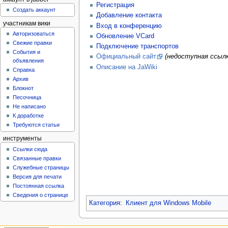
Регистрация
Создать аккаунт
Добавление контакта
участникам вики
Вход в конференцию
Авторизоваться
Обновление VCard
Свежие правки
Подключение транспортов
События и
Официальный сайт
(недоступная ссылк
объявления
Описание на JaWiki
Справка
Архив
Блокнот
Песочница
Не написано
К доработке
Требуются статьи
инструменты
Ссылки сюда
Связанные правки
Служебные страницы
Версия для печати
Постоянная ссылка
Сведения о странице
Категория
:
Клиент для Windows Mobile