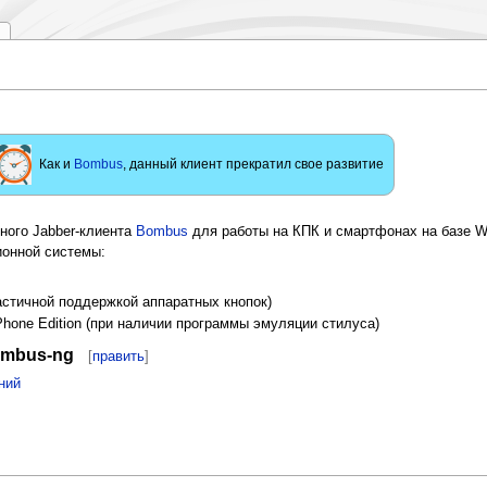
Как и
Bombus
, данный клиент прекратил свое развитие
ного Jabber-клиента
Bombus
для работы на КПК и смартфонах на базе Wi
онной системы:
с частичной поддержкой аппаратных кнопок)
Phone Edition (при наличии программы эмуляции стилуса)
ombus-ng
[
править
]
ний