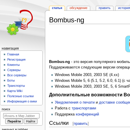
статья
обсуждение
править
история
Bombus-ng
Перейти
Перейти
к
к
навигации
поиску
Н
навигация
а
Главная
Регистрация
в
Bombus-ng
- это версия популярного мобиль
Клиенты
и
Поддерживаются следующие версии операци
Серверы
г
Windows Mobile 2003, 2003 SE (4.xx)
Все серверы
а
Windows Mobile 5, 6 (5.1, 5.2, 6.0, 6.1) (
Боты
Транспорты
ц
Windows Mobile 2003, 2003 SE, 5, 6 Smart
Карта Wiki
и
Дополнительные возможности B
Полезные ссылки
я
Информация о вики
Уведомления о печати
и
доставке сообще
Работа с
транспортами
поиск
Поддержка
конференций
Ссылки
[
править
]
аккаунт в jabber