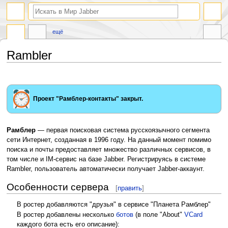
поиск
ещё
Rambler
Перейти
Перейти
к
к
навигации
поиску
Проект "Рамблер-контакты" закрыт.
Рамблер
— первая поисковая система русскоязычного сегмента
сети Интернет, созданная в 1996 году. На данный момент помимо
поиска и почты предоставляет множество различных сервисов, в
том числе и IM-сервис на базе Jabber. Регистрируясь в системе
Rambler, пользователь автоматически получает Jabber-аккаунт.
Особенности сервера
[
править
]
В ростер добавляются "друзья" в сервисе "Планета Рамблер"
В ростер добавлены несколько
ботов
(в поле "About"
VCard
каждого бота есть его описание):