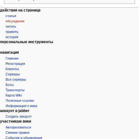
Н
действия на странице
статья
а
обсуждение
в
читать
и
править
г
история
персональные инструменты
а
ц
навигация
и
Главная
Регистрация
я
Клиенты
Серверы
Все серверы
Боты
Транспорты
Карта Wiki
Полезные ссылки
Информация о вики
аккаунт в jabber
Создать аккаунт
участникам вики
Авторизоваться
Свежие правки
События и объявления